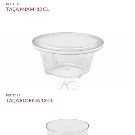
REF.:E015
TAÇA MIAMI 12 CL
REF.:E011
TAÇA FLORIDA 13 CL