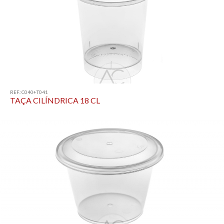
REF.:C040+T041
TAÇA CILÍNDRICA 18 CL