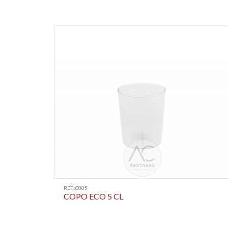
REF.:C005
COPO ECO 5 CL