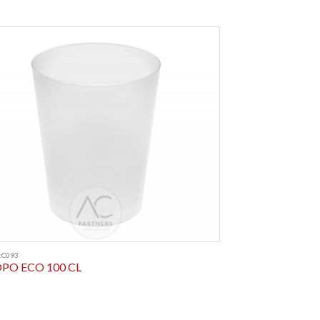
:C093
PO ECO 100 CL