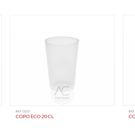
REF.:C023
REF.
COPO ECO 20 CL
CO