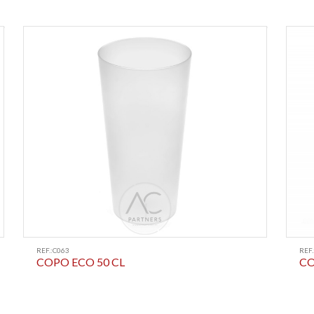
REF.:C063
REF.
COPO ECO 50 CL
CO