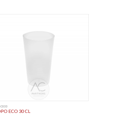
:C033
PO ECO 30 CL